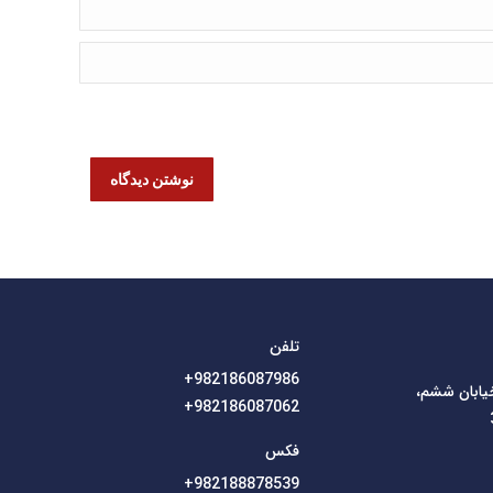
نوشتن دیدگاه
تلفن
982186087986+
خیابان ششم،
982186087062+
فکس
982188878539+