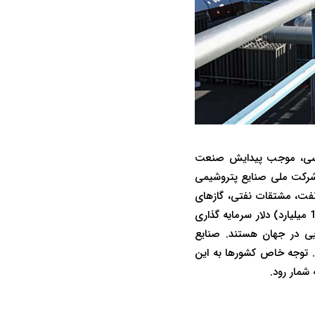
یی و به دنبال آن آغاز عملیات احداث کارخانه کود شیمیایی در سال 1338 شمسی، موجب پیدایش صنعت
ویت و توسعه این صنعت، شرکت ملی صنایع پتروشیمی
نفت، مشتقات نفتی، گازهای
طبیعی و سایر مواد خام، اعم از آلی و معدنی بود. در صنایع شیمیایی مجموعاً حدود یک تریلیون (1000 میلیارد) دلار سرمایه گذاری
ایی در جهان هستند. صنایع
داده است. توجه خاص کشورها به این
مار رود.