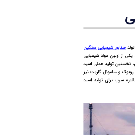
ی
تولد
صنایع شیمیایی سنگین
 یکی از اولین مواد شیمیایی
یق فرآیندهای صنعتی تولید گردید، اسید سولفوریک بود. در سال 1736 میلادی، نخستین تولید عملی اسید
 دنبال آن در 13 سال بعد یعنی در سال 1749 میلادی، جان روبوک و ساموئل گاربت نیز
انتره سرب برای تولید اسید