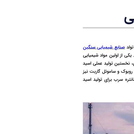
ی
تولد
صنایع شیمیایی سنگین
 یکی از اولین مواد شیمیایی
یق فرآیندهای صنعتی تولید گردید، اسید سولفوریک بود. در سال 1736 میلادی، نخستین تولید عملی اسید
 دنبال آن در 13 سال بعد یعنی در سال 1749 میلادی، جان روبوک و ساموئل گاربت نیز
انتره سرب برای تولید اسید