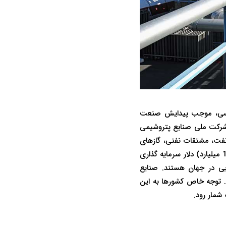
یی و به دنبال آن آغاز عملیات احداث کارخانه کود شیمیایی در سال 1338 شمسی، موجب پیدایش صنعت
ویت و توسعه این صنعت، شرکت ملی صنایع پتروشیمی
نفت، مشتقات نفتی، گازهای
طبیعی و سایر مواد خام، اعم از آلی و معدنی بود. در صنایع شیمیایی مجموعاً حدود یک تریلیون (1000 میلیارد) دلار سرمایه گذاری
ایی در جهان هستند. صنایع
داده است. توجه خاص کشورها به این
مار رود.