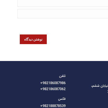
نوشتن دیدگاه
تلفن
982186087986+
خیابان ششم،
982186087062+
فکس
982188878539+